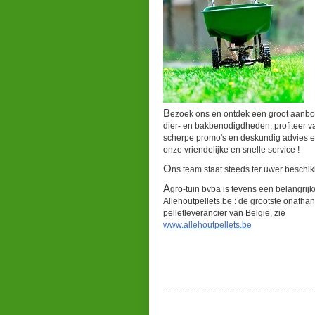
Bezoek ons en ontdek een groot aanbod van tuin-,
dier- en bakbenodigdheden, profiteer 
scherpe promo's en deskundig advies e
onze vriendelijke en snelle service !
Ons team staat steeds ter uwer beschik
Agro-tuin bvba is tevens een belangrijke partner van
Allehoutpellets.be : de grootste onafhan
pelletleverancier van België, zie
www.allehoutpellets.be