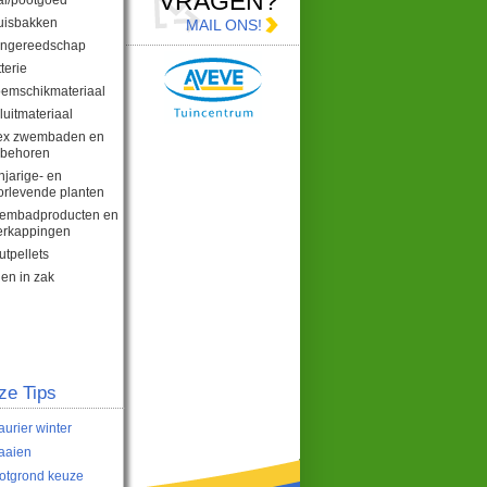
VRAGEN?
ai/pootgoed
uisbakken
MAIL ONS!
ingereedschap
terie
oemschikmateriaal
luitmateriaal
tex zwembaden en
ebehoren
njarige- en
orlevende planten
embadproducten en
erkappingen
tpellets
en in zak
ze Tips
aurier winter
aaien
otgrond keuze