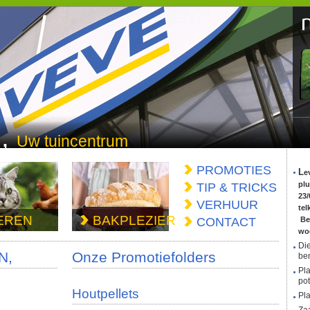
,
Uw tuincentrum
PROMOTIES
Leverdata levend
plu
TIP & TRICKS
23/
VERHUUR
tel
EREN
BAKPLEZIER
CONTACT
Bes
wo
Di
N,
Onze Promotiefolders
be
Pl
po
Houtpellets
Pl