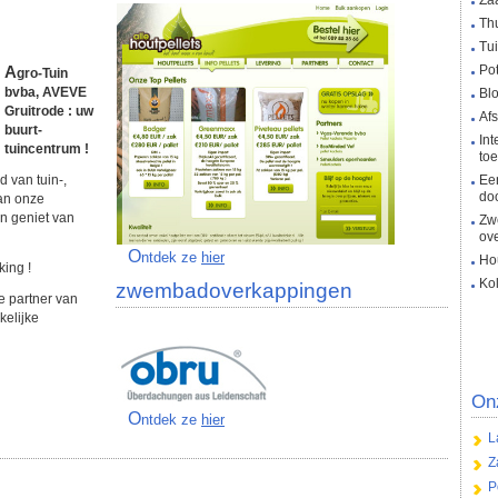
Za
Th
Tu
Pot
Agro-Tuin
bvba, AVEVE
Bl
Gruitrode : uw
Afs
buurt-
In
tuincentrum !
to
Ee
do
van onze
n geniet van
Zw
ov
Ontdek ze
hier
Hou
king !
Kol
zwembadoverkappingen
kelijke
On
Ontdek ze
hier
L
Z
P