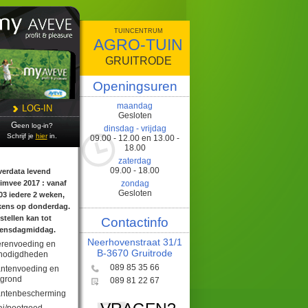
TUINCENTRUM
AGRO-TUIN
GRUITRODE
Openingsuren
maandag
LOG-IN
Gesloten
Geen log-in?
dinsdag - vrijdag
Schrijf je
hier
in.
09.00 - 12.00 en 13.00 -
18.00
zaterdag
09.00 - 18.00
imvee 2017 : vanaf
zondag
Gesloten
03 iedere 2 weken,
kens op donderdag.
tellen kan tot
Contactinfo
ensdagmiddag.
Neerhovenstraat 31/1
erenvoeding en
B-3670 Gruitrode
nodigdheden
089 85 35 66
antenvoeding en
tgrond
089 81 22 67
antenbescherming